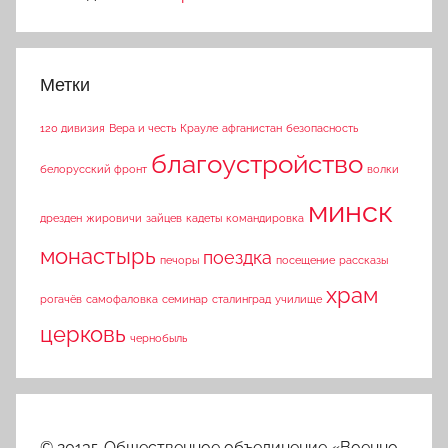
Метки
120 дивизия
Вера и честь
Крауле
афганистан
безопасность
благоустройство
белорусский фронт
волки
минск
дрезден
жировичи
зайцев
кадеты
командировка
монастырь
поездка
печоры
посещение
рассказы
храм
рогачёв
самофаловка
семинар
сталинград
училище
церковь
чернобыль
© 2013г. Общественное объединение «Военно-