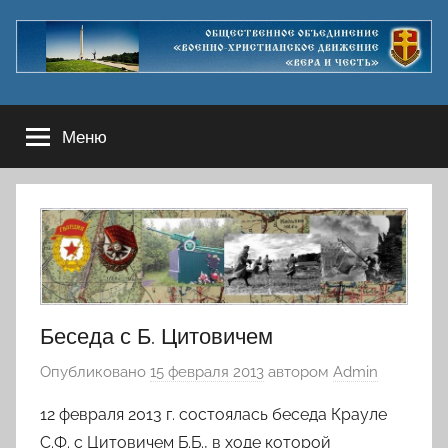
Перейти
к
содержимому
Меню
Беседа с Б. Цитовичем
Опубликовано
15 февраля 2013
автором
Admin
12 февраля 2013 г. состоялась беседа Крауле
С.Ф. с Цитовичем Б.Б., в ходе которой